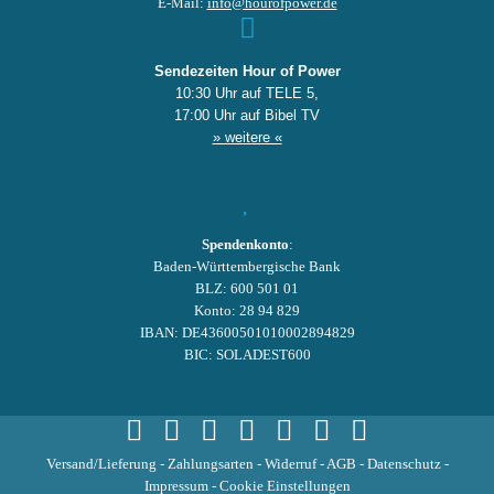
E-Mail:
info@hourofpower.de
Sendezeiten Hour of Power
10:30 Uhr auf TELE 5,
17:00 Uhr auf Bibel TV
» weitere «
Spendenkonto
:
Baden-Württembergische Bank
BLZ: 600 501 01
Konto: 28 94 829
IBAN: DE43600501010002894829
BIC: SOLADEST600
Versand/Lieferung
-
Zahlungsarten
-
Widerruf
-
AGB
-
Datenschutz
-
Impressum
-
Cookie Einstellungen