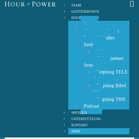
START
GOTTESDIENSTE
HOUR OF POWER
Team
Shepherd’s Grove
Bobby Schuller
Seelsorge
Gebetsanliegen
Gebetspartner
Sendezeiten
Empfang TELE
5
Empfang Bibel
TV
Empfang TBN
Podcast
SPENDEN
UNTERSTÜTZUNG
KONTAKT
SHOP