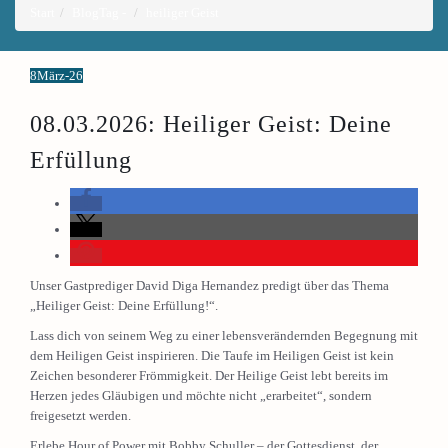
Start
Blog
Tag -
heiliger Geist
8
März-26
08.03.2026: Heiliger Geist: Deine
Erfüllung
Unser Gastprediger David Diga Hernandez predigt über das Thema
„Heiliger Geist: Deine Erfüllung!“.
Lass dich von seinem Weg zu einer lebensverändernden Begegnung mit
dem Heiligen Geist inspirieren. Die Taufe im Heiligen Geist ist kein
Zeichen besonderer Frömmigkeit. Der Heilige Geist lebt bereits im
Herzen jedes Gläubigen und möchte nicht „erarbeitet“, sondern
freigesetzt werden.
Erlebe Hour of Power mit Bobby Schuller – der Gottesdienst, der