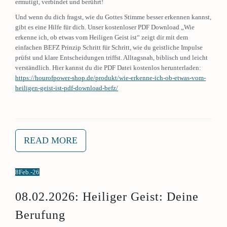
ermutigt, verbindet und berührt!
Und wenn du dich fragst, wie du Gottes Stimme besser erkennen kannst,
gibt es eine Hilfe für dich. Unser kostenloser PDF Download „Wie
erkenne ich, ob etwas vom Heiligen Geist ist“ zeigt dir mit dem
einfachen BEFZ Prinzip Schritt für Schritt, wie du geistliche Impulse
prüfst und klare Entscheidungen triffst. Alltagsnah, biblisch und leicht
verständlich. Hier kannst du die PDF Datei kostenlos herunterladen:
https://hourofpower-shop.de/produkt/wie-erkenne-ich-ob-etwas-vom-
heiligen-geist-ist-pdf-download-befz/
READ MORE
8
Feb.-26
08.02.2026: Heiliger Geist: Deine
Berufung