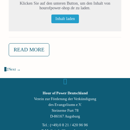
Klicken Sie auf den unteren Button, um den Inhalt von
hourofpower-shop.de zu laden.
Inhalt laden
READ MORE
1
2
Next →
Hour of Power Deutschland
Verein zur Förderung der Verkündigung
des Evangeliums e.V.
Steinerne Furt 78
D-86167 Augsburg
Tel.: (+49) 0 8 21 / 420 96 96