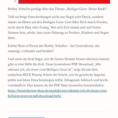
Bobby Schuller predigt über das Thema „Heiliger Geist: Deine Kraft!“.
Triff wichtige Entscheidungen nicht aus Angst oder Druck, sondern
immer im Hören auf den Heiligen Geist. Gott führt Dich durch Frieden,
nicht durch Hast oder Zwang. Wer sich Zeit nimmt und auf Gottes
Stimme hört, erlebt, dass seine Führung zu Freiheit, Klarheit und Segen
führt.
Erlebe Hour of Power mit Bobby Schuller – der Gottesdienst, der
ermutigt, verbindet und berührt!
Und wenn du dich fragst, wie du Gottes Stimme besser erkennen kannst,
gibt es eine Hilfe für dich. Unser kostenloser PDF Download „Wie
erkenne ich, ob etwas vom Heiligen Geist ist“ zeigt dir mit dem
einfachen BEFZ Prinzip Schritt für Schritt, wie du geistliche Impulse
prüfst und klare Entscheidungen triffst. Alltagsnah, biblisch und leicht
verständlich. Hier kannst du die PDF Datei kostenlos herunterladen:
https://hourofpower-shop.de/produkt/wie-erkenne-ich-ob-etwas-vom-
heiligen-geist-ist-pdf-download-befz/