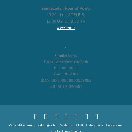
Sendezeiten Hour of Power
10:30 Uhr auf TELE 5,
17:00 Uhr auf Bibel TV
» weitere «
Spendenkonto
:
Baden-Württembergische Bank
BLZ: 600 501 01
Konto: 28 94 829
IBAN: DE43600501010002894829
BIC: SOLADEST600
Versand/Lieferung
-
Zahlungsarten
-
Widerruf
-
AGB
-
Datenschutz
-
Impressum
-
Cookie Einstellungen