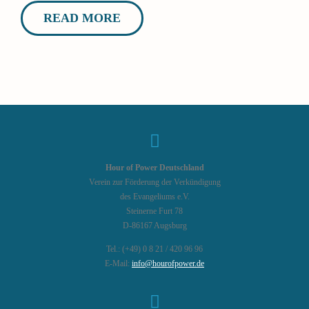
READ MORE
Hour of Power Deutschland
Verein zur Förderung der Verkündigung
des Evangeliums e.V.
Steinerne Furt 78
D-86167 Augsburg
Tel.: (+49) 0 8 21 / 420 96 96
E-Mail:
info@hourofpower.de