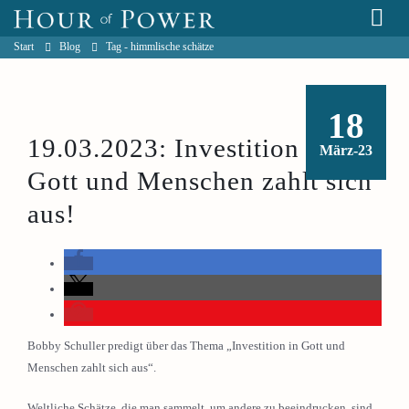
Start
Blog
Tag -
himmlische schätze
18
19.03.2023: Investition in
März-23
Gott und Menschen zahlt sich
aus!
Bobby Schuller predigt über das Thema „Investition in Gott und
Menschen zahlt sich aus“.
Weltliche Schätze, die man sammelt, um andere zu beeindrucken, sind