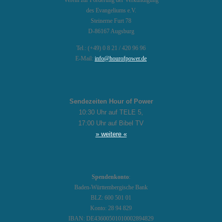
Verein zur Förderung der Verkündigung
des Evangeliums e.V.
Steinerne Furt 78
D-86167 Augsburg
Tel.: (+49) 0 8 21 / 420 96 96
E-Mail:
info@hourofpower.de
Sendezeiten Hour of Power
10:30 Uhr auf TELE 5,
17:00 Uhr auf Bibel TV
» weitere «
Spendenkonto
:
Baden-Württembergische Bank
BLZ: 600 501 01
Konto: 28 94 829
IBAN: DE43600501010002894829