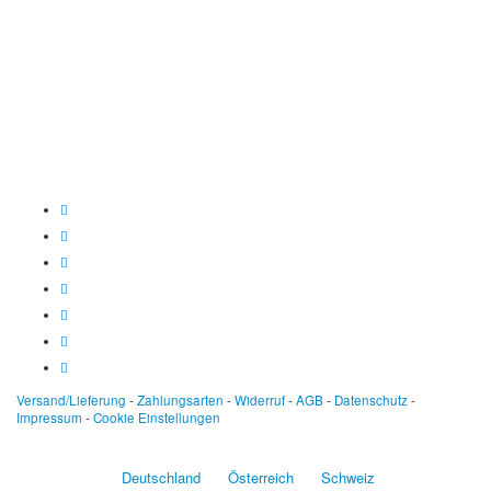
Konto: 28 94 829
IBAN: DE43600501010002894829
BIC: SOLADEST600
Versand/Lieferung
-
Zahlungsarten
-
Widerruf
-
AGB
-
Datenschutz
-
Impressum
-
Cookie Einstellungen
Deutschland
Österreich
Schweiz