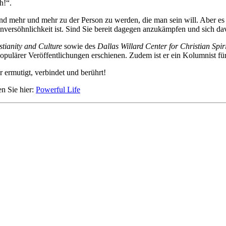
h!“.
n und mehr und mehr zu der Person zu werden, die man sein will. Aber 
nversöhnlichkeit ist. Sind Sie bereit dagegen anzukämpfen und sich da
istianity and Culture
sowie des
Dallas Willard Center for Christian Spi
opulärer Veröffentlichungen erschienen. Zudem ist er ein Kolumnist f
 ermutigt, verbindet und berührt!
en Sie hier:
Powerful Life
Hour of Power Deutschland
Verein zur Förderung der Verkündigung
des Evangeliums e.V.
Steinerne Furt 78
D-86167 Augsburg
Tel.: (+49) 0 8 21 / 420 96 96