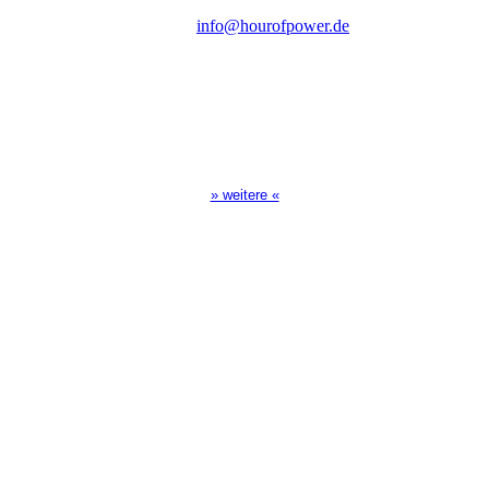
E-Mail:
info@hourofpower.de
Sendezeiten Hour of Power
10:30 Uhr auf TELE 5,
17:00 Uhr auf Bibel TV
» weitere «
Spendenkonto
:
Baden-Württembergische Bank
BLZ: 600 501 01
Konto: 28 94 829
IBAN: DE43600501010002894829
BIC: SOLADEST600