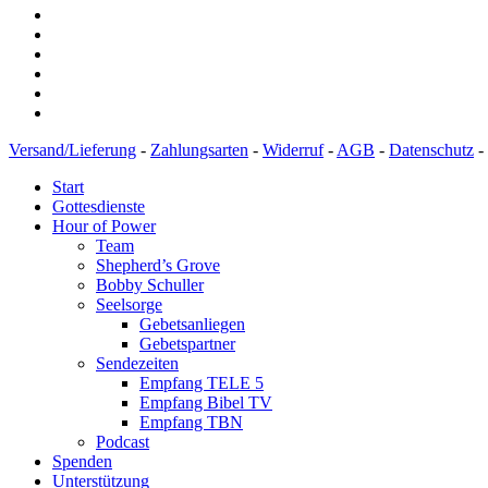
Versand/Lieferung
-
Zahlungsarten
-
Widerruf
-
AGB
-
Datenschutz
-
Start
Gottesdienste
Hour of Power
Team
Shepherd’s Grove
Bobby Schuller
Seelsorge
Gebetsanliegen
Gebetspartner
Sendezeiten
Empfang TELE 5
Empfang Bibel TV
Empfang TBN
Podcast
Spenden
Unterstützung