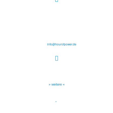
Hour of Power Deutschland
Verein zur Förderung der Verkündigung
des Evangeliums e.V.
Steinerne Furt 78
D-86167 Augsburg
Tel.: (+49) 0 8 21 / 420 96 96
E-Mail:
info@hourofpower.de
Sendezeiten Hour of Power
10:30 Uhr auf TELE 5,
17:00 Uhr auf Bibel TV
» weitere «
Spendenkonto
: