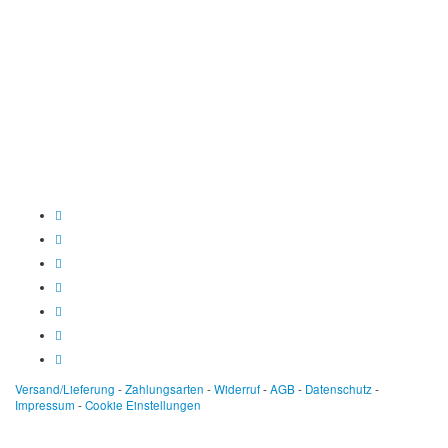
Baden-Württembergische Bank
BLZ: 600 501 01
Konto: 28 94 829
IBAN: DE43600501010002894829
BIC: SOLADEST600
Versand/Lieferung
-
Zahlungsarten
-
Widerruf
-
AGB
-
Datenschutz
-
Impressum
-
Cookie Einstellungen