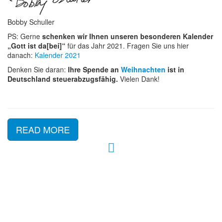
Bobby Schuller
PS: Gerne
schenken wir Ihnen unseren besonderen Kalender
„Gott ist da[bei]“
für das Jahr 2021. Fragen Sie uns hier
danach:
Kalender 2021
Denken Sie daran:
Ihre Spende an
Weihnachten
ist in
Deutschland steuerabzugsfähig.
Vielen Dank!
READ MORE
Hour of Power Deutschland
Verein zur Förderung der Verkündigung
des Evangeliums e.V.
Steinerne Furt 78
D-86167 Augsburg
Tel.: (+49) 0 8 21 / 420 96 96