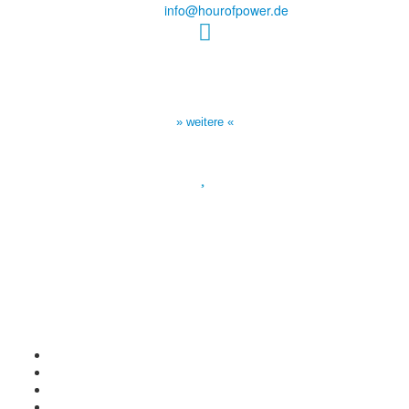
E-Mail:
info@hourofpower.de
Sendezeiten Hour of Power
10:30 Uhr auf TELE 5,
17:00 Uhr auf Bibel TV
» weitere «
Spendenkonto
:
Baden-Württembergische Bank
BLZ: 600 501 01
Konto: 28 94 829
IBAN: DE43600501010002894829
BIC: SOLADEST600