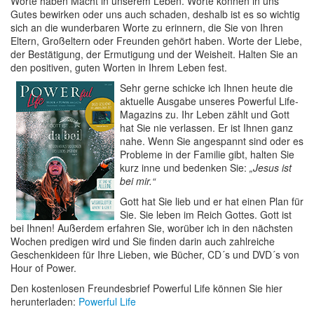
Worte haben Macht in unserem Leben. Worte können in uns
Gutes bewirken oder uns auch schaden, deshalb ist es so wichtig
sich an die wunderbaren Worte zu erinnern, die Sie von Ihren
Eltern, Großeltern oder Freunden gehört haben. Worte der Liebe,
der Bestätigung, der Ermutigung und der Weisheit. Halten Sie an
den positiven, guten Worten in Ihrem Leben fest.
Sehr gerne schicke ich Ihnen heute die
aktuelle Ausgabe unseres Powerful Life-
Magazins zu. Ihr Leben zählt und Gott
hat Sie nie verlassen. Er ist Ihnen ganz
nahe. Wenn Sie angespannt sind oder es
Probleme in der Familie gibt, halten Sie
kurz inne und bedenken Sie:
„Jesus ist
bei mir.“
Gott hat Sie lieb und er hat einen Plan für
Sie. Sie leben im Reich Gottes. Gott ist
bei Ihnen! Außerdem erfahren Sie, worüber ich in den nächsten
Wochen predigen wird und Sie finden darin auch zahlreiche
Geschenkideen für Ihre Lieben, wie Bücher, CD´s und DVD´s von
Hour of Power.
Den kostenlosen Freundesbrief Powerful Life können Sie hier
herunterladen:
Powerful Life