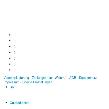
Konto: 28 94 829
IBAN: DE43600501010002894829
BIC: SOLADEST600
Versand/Lieferung
-
Zahlungsarten
-
Widerruf
-
AGB
-
Datenschutz
-
Impressum
-
Cookie Einstellungen
Start
Gottesdienste