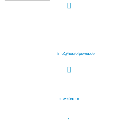
Hour of Power Deutschland
Verein zur Förderung der Verkündigung
des Evangeliums e.V.
Steinerne Furt 78
D-86167 Augsburg
Tel.: (+49) 0 8 21 / 420 96 96
E-Mail:
info@hourofpower.de
Sendezeiten Hour of Power
10:30 Uhr auf TELE 5,
17:00 Uhr auf Bibel TV
» weitere «
Spendenkonto
:
Baden-Württembergische Bank
BLZ: 600 501 01