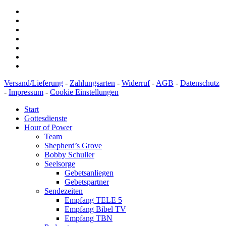
Versand/Lieferung
-
Zahlungsarten
-
Widerruf
-
AGB
-
Datenschutz
-
Impressum
-
Cookie Einstellungen
Start
Gottesdienste
Hour of Power
Team
Shepherd’s Grove
Bobby Schuller
Seelsorge
Gebetsanliegen
Gebetspartner
Sendezeiten
Empfang TELE 5
Empfang Bibel TV
Empfang TBN