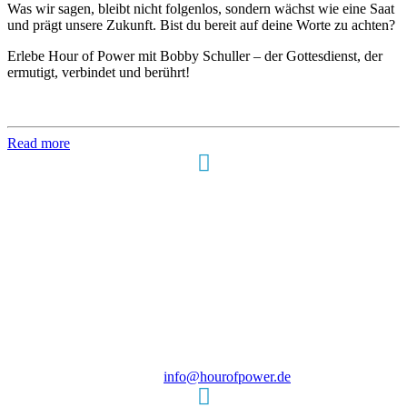
Was wir sagen, bleibt nicht folgenlos, sondern wächst wie eine Saat
und prägt unsere Zukunft. Bist du bereit auf deine Worte zu achten?
Erlebe Hour of Power mit Bobby Schuller – der Gottesdienst, der
ermutigt, verbindet und berührt!
Read more
Hour of Power Deutschland
Verein zur Förderung der Verkündigung
des Evangeliums e.V.
Steinerne Furt 78
D-86167 Augsburg
Tel.: (+49) 0 8 21 / 420 96 96
E-Mail:
info@hourofpower.de