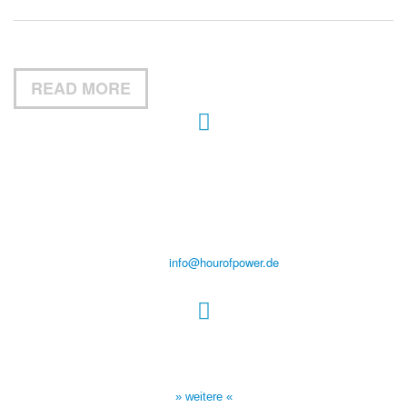
READ MORE
Hour of Power Deutschland
Verein zur Förderung der Verkündigung
des Evangeliums e.V.
Steinerne Furt 78
D-86167 Augsburg
Tel.: (+49) 0 8 21 / 420 96 96
E-Mail:
info@hourofpower.de
Sendezeiten Hour of Power
10:30 Uhr auf TELE 5,
17:00 Uhr auf Bibel TV
» weitere «