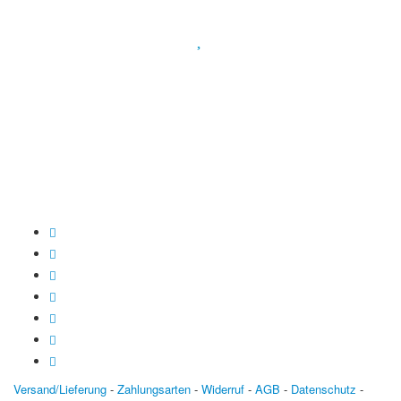
Spendenkonto
:
Baden-Württembergische Bank
BLZ: 600 501 01
Konto: 28 94 829
IBAN: DE43600501010002894829
BIC: SOLADEST600
Versand/Lieferung
-
Zahlungsarten
-
Widerruf
-
AGB
-
Datenschutz
-