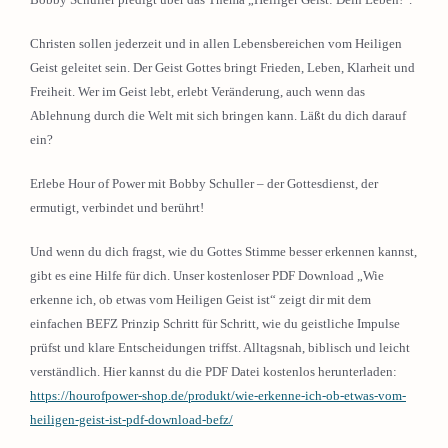
Christen sollen jederzeit und in allen Lebensbereichen vom Heiligen
Geist geleitet sein. Der Geist Gottes bringt Frieden, Leben, Klarheit und
Freiheit. Wer im Geist lebt, erlebt Veränderung, auch wenn das
Ablehnung durch die Welt mit sich bringen kann. Läßt du dich darauf
ein?
Erlebe Hour of Power mit Bobby Schuller – der Gottesdienst, der
ermutigt, verbindet und berührt!
Und wenn du dich fragst, wie du Gottes Stimme besser erkennen kannst,
gibt es eine Hilfe für dich. Unser kostenloser PDF Download „Wie
erkenne ich, ob etwas vom Heiligen Geist ist“ zeigt dir mit dem
einfachen BEFZ Prinzip Schritt für Schritt, wie du geistliche Impulse
prüfst und klare Entscheidungen triffst. Alltagsnah, biblisch und leicht
verständlich. Hier kannst du die PDF Datei kostenlos herunterladen:
https://hourofpower-shop.de/produkt/wie-erkenne-ich-ob-etwas-vom-
heiligen-geist-ist-pdf-download-befz/