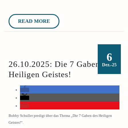
READ MORE
6
26.10.2025: Die 7 Gaben des
Dez.-25
Heiligen Geistes!
Bobby Schuller predigt über das Thema „Die 7 Gaben des Heiligen
Geistes!“.