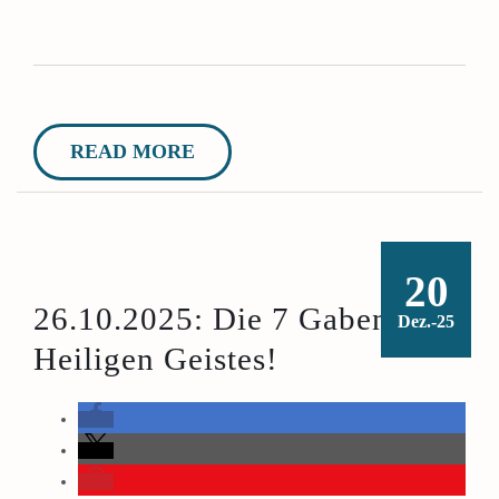
READ MORE
20
26.10.2025: Die 7 Gaben des
Dez.-25
Heiligen Geistes!