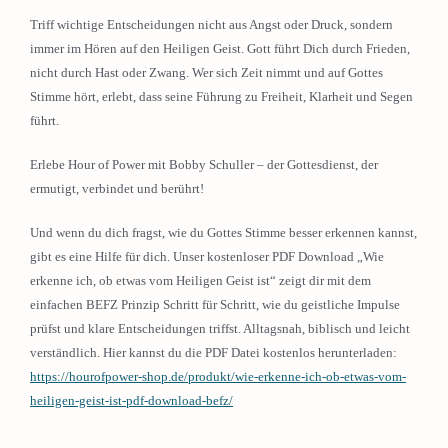
Triff wichtige Entscheidungen nicht aus Angst oder Druck, sondern
immer im Hören auf den Heiligen Geist. Gott führt Dich durch Frieden,
nicht durch Hast oder Zwang. Wer sich Zeit nimmt und auf Gottes
Stimme hört, erlebt, dass seine Führung zu Freiheit, Klarheit und Segen
führt.
Erlebe Hour of Power mit Bobby Schuller – der Gottesdienst, der
ermutigt, verbindet und berührt!
Und wenn du dich fragst, wie du Gottes Stimme besser erkennen kannst,
gibt es eine Hilfe für dich. Unser kostenloser PDF Download „Wie
erkenne ich, ob etwas vom Heiligen Geist ist“ zeigt dir mit dem
einfachen BEFZ Prinzip Schritt für Schritt, wie du geistliche Impulse
prüfst und klare Entscheidungen triffst. Alltagsnah, biblisch und leicht
verständlich. Hier kannst du die PDF Datei kostenlos herunterladen:
https://hourofpower-shop.de/produkt/wie-erkenne-ich-ob-etwas-vom-
heiligen-geist-ist-pdf-download-befz/