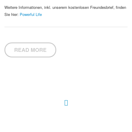
Weitere Informationen, inkl. unserem kostenlosen Freundesbrief, finden
Sie hier:
Powerful Life
READ MORE
Hour of Power Deutschland
Verein zur Förderung der Verkündigung
des Evangeliums e.V.
Steinerne Furt 78
D-86167 Augsburg