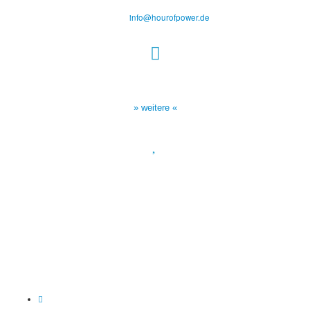
Tel.: (+49) 0 8 21 / 420 96 96
E-Mail:
info@hourofpower.de
Sendezeiten Hour of Power
10:30 Uhr auf TELE 5,
17:00 Uhr auf Bibel TV
» weitere «
Spendenkonto
:
Baden-Württembergische Bank
BLZ: 600 501 01
Konto: 28 94 829
IBAN: DE43600501010002894829
BIC: SOLADEST600