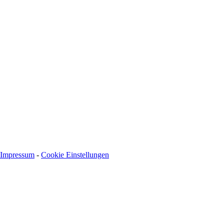
BLZ: 600 501 01
Konto: 28 94 829
IBAN: DE43600501010002894829
BIC: SOLADEST600
Impressum
-
Cookie Einstellungen