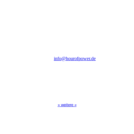
Verein zur Förderung der Verkündigung
des Evangeliums e.V.
Steinerne Furt 78
D-86167 Augsburg
Tel.: (+49) 0 8 21 / 420 96 96
E-Mail:
info@hourofpower.de
Sendezeiten Hour of Power
10:30 Uhr auf TELE 5,
17:00 Uhr auf Bibel TV
» weitere «
Spendenkonto
:
Baden-Württembergische Bank