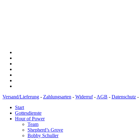
Versand/Lieferung
-
Zahlungsarten
-
Widerruf
-
AGB
-
Datenschutz
-
Start
Gottesdienste
Hour of Power
Team
Shepherd’s Grove
Bobby Schuller