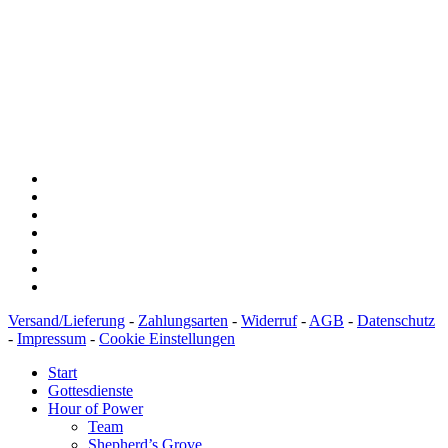
BLZ: 600 501 01
Konto: 28 94 829
IBAN: DE43600501010002894829
BIC: SOLADEST600
Versand/Lieferung
-
Zahlungsarten
-
Widerruf
-
AGB
-
Datenschutz
-
Impressum
-
Cookie Einstellungen
Start
Gottesdienste
Hour of Power
Team
Shepherd’s Grove