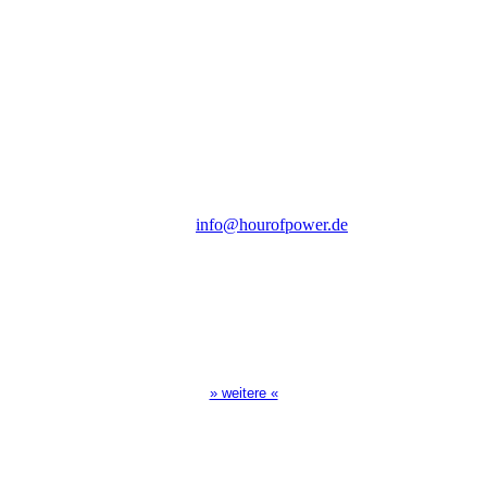
Hour of Power Deutschland
Verein zur Förderung der Verkündigung
des Evangeliums e.V.
Steinerne Furt 78
D-86167 Augsburg
Tel.: (+49) 0 8 21 / 420 96 96
E-Mail:
info@hourofpower.de
Sendezeiten Hour of Power
10:30 Uhr auf TELE 5,
17:00 Uhr auf Bibel TV
» weitere «
Spendenkonto
:
Baden-Württembergische Bank