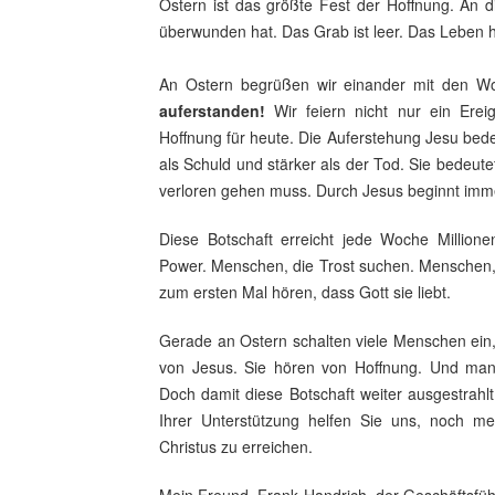
Ostern ist das größte Fest der Hoffnung. An d
überwunden hat. Das Grab ist leer. Das Leben ha
An Ostern begrüßen wir einander mit den W
auferstanden!
Wir feiern nicht nur ein Ereig
Hoffnung für heute. Die Auferstehung Jesu bedeu
als Schuld und stärker als der Tod. Sie bedeut
verloren gehen muss. Durch Jesus beginnt imme
Diese Botschaft erreicht jede Woche Million
Power. Menschen, die Trost suchen. Menschen, 
zum ersten Mal hören, dass Gott sie liebt.
Gerade an Ostern schalten viele Menschen ein,
von Jesus. Sie hören von Hoffnung. Und man
Doch damit diese Botschaft weiter ausgestrahl
Ihrer Unterstützung helfen Sie uns, noch m
Christus zu erreichen.
Mein Freund, Frank Handrich, der Geschäftsfü