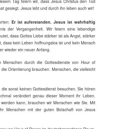
iesem Tag feiern wir, dass Jesus Christus den Tod
t gesiegt. Jesus lebt und durch ihn leben auch wir!
orten:
Er ist auferstanden. Jesus ist wahrhaftig
nis der Vergangenheit. Wir feiern eine lebendige
tet, dass Gottes Liebe stärker ist als Angst, stärker
et, dass kein Leben hoffnungslos ist und kein Mensch
r wieder ein neuer Anfang.
en Menschen durch die Gottesdienste von Hour of
die Orientierung brauchen. Menschen, die vielleicht
 die sonst keinen Gottesdienst besuchen. Sie hören
chmal verändert genau dieser Moment ihr Leben.
t werden kann, brauchen wir Menschen wie Sie. Mit
ehr Menschen mit der guten Botschaft von Jesus
hrer von Hour of Power im deutschsprachigen Raum,