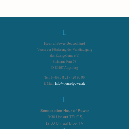
Hour of Power Deutschland
Verein zur Förderung der Verkündigung
des Evangeliums e.V.
Steinerne Furt 78
D-86167 Augsburg
Tel.: (+49) 0 8 21 / 420 96 96
E-Mail:
info@hourofpower.de
Sendezeiten Hour of Power
10:30 Uhr auf TELE 5,
17:00 Uhr auf Bibel TV