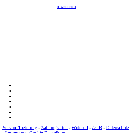
» weitere «
Spendenkonto
:
Baden-Württembergische Bank
BLZ: 600 501 01
Konto: 28 94 829
IBAN: DE43600501010002894829
BIC: SOLADEST600
Versand/Lieferung
-
Zahlungsarten
-
Widerruf
-
AGB
-
Datenschutz
-
Impressum
-
Cookie Einstellungen