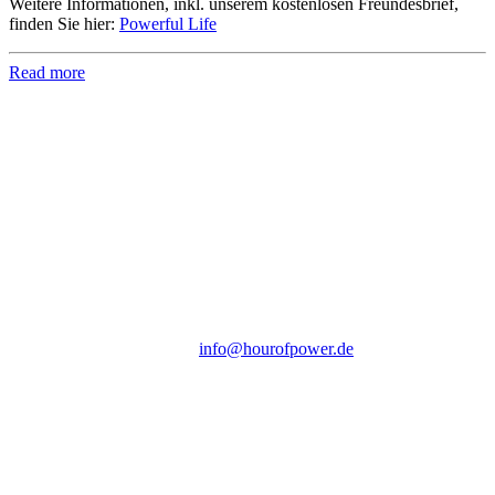
Weitere Informationen, inkl. unserem kostenlosen Freundesbrief,
finden Sie hier:
Powerful Life
Read more
Hour of Power Deutschland
Verein zur Förderung der Verkündigung
des Evangeliums e.V.
Steinerne Furt 78
D-86167 Augsburg
Tel.: (+49) 0 8 21 / 420 96 96
E-Mail:
info@hourofpower.de
Sendezeiten Hour of Power
10:30 Uhr auf TELE 5,
17:00 Uhr auf Bibel TV