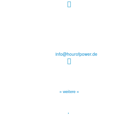
Hour of Power Deutschland
Verein zur Förderung der Verkündigung
des Evangeliums e.V.
Steinerne Furt 78
D-86167 Augsburg
Tel.: (+49) 0 8 21 / 420 96 96
E-Mail:
info@hourofpower.de
Sendezeiten Hour of Power
10:30 Uhr auf TELE 5,
17:00 Uhr auf Bibel TV
» weitere «
Spendenkonto
:
Baden-Württembergische Bank
BLZ: 600 501 01