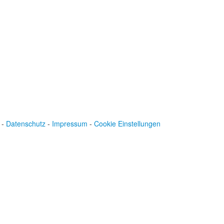
Konto: 28 94 829
IBAN: DE43600501010002894829
BIC: SOLADEST600
-
Datenschutz
-
Impressum
-
Cookie Einstellungen