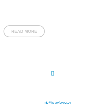
READ MORE
Hour of Power Deutschland
Verein zur Förderung der Verkündigung
des Evangeliums e.V.
Steinerne Furt 78
D-86167 Augsburg
Tel.: (+49) 0 8 21 / 420 96 96
E-Mail:
info@hourofpower.de