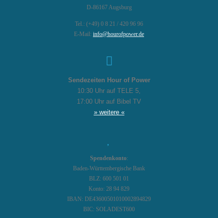
D-86167 Augsburg
Tel.: (+49) 0 8 21 / 420 96 96
E-Mail:
info@hourofpower.de
Sendezeiten Hour of Power
10:30 Uhr auf TELE 5,
17:00 Uhr auf Bibel TV
» weitere «
Spendenkonto
:
Baden-Württembergische Bank
BLZ: 600 501 01
Konto: 28 94 829
IBAN: DE43600501010002894829
BIC: SOLADEST600