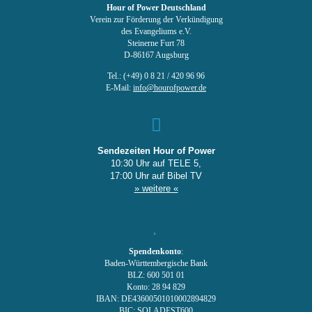
Hour of Power Deutschland
Verein zur Förderung der Verkündigung
des Evangeliums e.V.
Steinerne Furt 78
D-86167 Augsburg
Tel.: (+49) 0 8 21 / 420 96 96
E-Mail:
info@hourofpower.de
Sendezeiten Hour of Power
10:30 Uhr auf TELE 5,
17:00 Uhr auf Bibel TV
» weitere «
Spendenkonto
:
Baden-Württembergische Bank
BLZ: 600 501 01
Konto: 28 94 829
IBAN: DE43600501010002894829
BIC: SOLADEST600