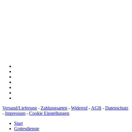
Spendenkonto
:
Baden-Württembergische Bank
BLZ: 600 501 01
Konto: 28 94 829
IBAN: DE43600501010002894829
BIC: SOLADEST600
Versand/Lieferung
-
Zahlungsarten
-
Widerruf
-
AGB
-
Datenschutz
-
Impressum
-
Cookie Einstellungen
Start
Gottesdienste