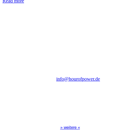
Read more
Hour of Power Deutschland
Verein zur Förderung der Verkündigung
des Evangeliums e.V.
Steinerne Furt 78
D-86167 Augsburg
Tel.: (+49) 0 8 21 / 420 96 96
E-Mail:
info@hourofpower.de
Sendezeiten Hour of Power
10:30 Uhr auf TELE 5,
17:00 Uhr auf Bibel TV
» weitere «