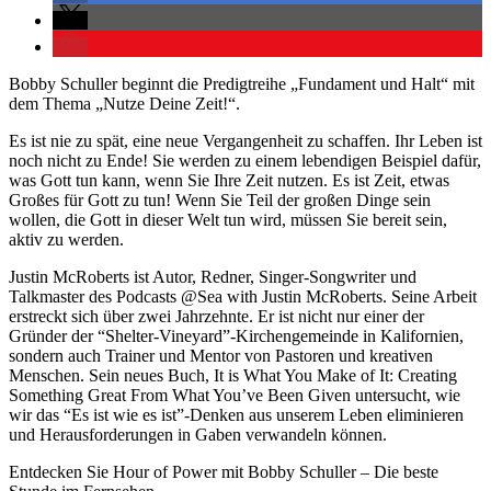
Bobby Schuller beginnt die Predigtreihe „Fundament und Halt“ mit
dem Thema „Nutze Deine Zeit!“.
Es ist nie zu spät, eine neue Vergangenheit zu schaffen. Ihr Leben ist
noch nicht zu Ende! Sie werden zu einem lebendigen Beispiel dafür,
was Gott tun kann, wenn Sie Ihre Zeit nutzen. Es ist Zeit, etwas
Großes für Gott zu tun! Wenn Sie Teil der großen Dinge sein
wollen, die Gott in dieser Welt tun wird, müssen Sie bereit sein,
aktiv zu werden.
Justin McRoberts ist Autor, Redner, Singer-Songwriter und
Talkmaster des Podcasts @Sea with Justin McRoberts. Seine Arbeit
erstreckt sich über zwei Jahrzehnte. Er ist nicht nur einer der
Gründer der “Shelter-Vineyard”-Kirchengemeinde in Kalifornien,
sondern auch Trainer und Mentor von Pastoren und kreativen
Menschen. Sein neues Buch, It is What You Make of It: Creating
Something Great From What You’ve Been Given untersucht, wie
wir das “Es ist wie es ist”-Denken aus unserem Leben eliminieren
und Herausforderungen in Gaben verwandeln können.
Entdecken Sie Hour of Power mit Bobby Schuller – Die beste