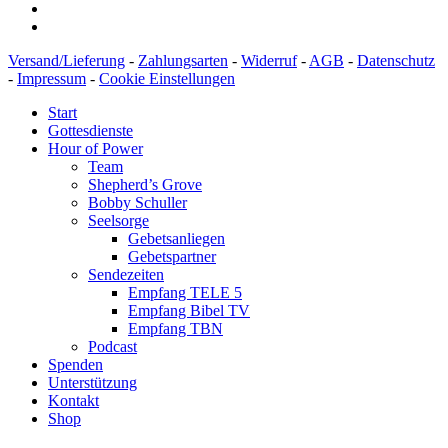
Versand/Lieferung
-
Zahlungsarten
-
Widerruf
-
AGB
-
Datenschutz
-
Impressum
-
Cookie Einstellungen
Start
Gottesdienste
Hour of Power
Team
Shepherd’s Grove
Bobby Schuller
Seelsorge
Gebetsanliegen
Gebetspartner
Sendezeiten
Empfang TELE 5
Empfang Bibel TV
Empfang TBN
Podcast
Spenden
Unterstützung
Kontakt
Shop