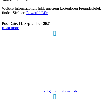
Stunde im Fernsehen.
Weitere Informationen, inkl. unserem kostenlosen Freundesbrief,
finden Sie hier:
Powerful Life
Post Date:
11. September 2021
Read more
Hour of Power Deutschland
Verein zur Förderung der Verkündigung
des Evangeliums e.V.
Steinerne Furt 78
D-86167 Augsburg
Tel.: (+49) 0 8 21 / 420 96 96
E-Mail:
info@hourofpower.de
Sendezeiten Hour of Power