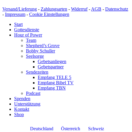
Versand/Lieferung
-
Zahlungsarten
-
Widerruf
-
AGB
-
Datenschutz
-
Impressum
-
Cookie Einstellungen
Start
Gottesdienste
Hour of Power
Team
Shepherd’s Grove
Bobby Schuller
Seelsorge
Gebetsanliegen
Gebetspartner
Sendezeiten
Empfang TELE 5
Empfang Bibel TV
Empfang TBN
Podcast
Spenden
Unterstützung
Kontakt
Shop
Deutschland
Österreich
Schweiz