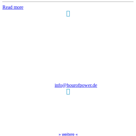
Read more
Hour of Power Deutschland
Verein zur Förderung der Verkündigung
des Evangeliums e.V.
Steinerne Furt 78
D-86167 Augsburg
Tel.: (+49) 0 8 21 / 420 96 96
E-Mail:
info@hourofpower.de
Sendezeiten Hour of Power
10:30 Uhr auf TELE 5,
17:00 Uhr auf Bibel TV
» weitere «