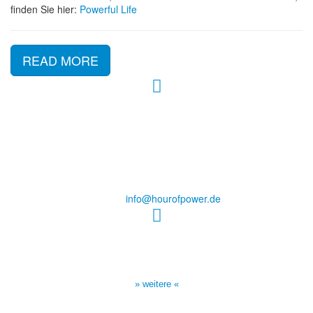
finden Sie hier:
Powerful Life
READ MORE
Hour of Power Deutschland
Verein zur Förderung der Verkündigung
des Evangeliums e.V.
Steinerne Furt 78
D-86167 Augsburg
Tel.: (+49) 0 8 21 / 420 96 96
E-Mail:
info@hourofpower.de
Sendezeiten Hour of Power
10:30 Uhr auf TELE 5,
17:00 Uhr auf Bibel TV
» weitere «