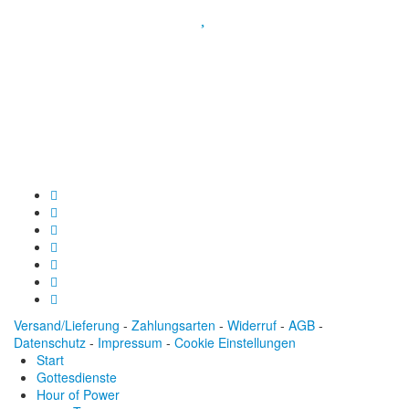
Spendenkonto
:
Baden-Württembergische Bank
BLZ: 600 501 01
Konto: 28 94 829
IBAN: DE43600501010002894829
BIC: SOLADEST600
Versand/Lieferung
-
Zahlungsarten
-
Widerruf
-
AGB
-
Datenschutz
-
Impressum
-
Cookie Einstellungen
Start
Gottesdienste
Hour of Power