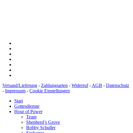
Konto: 28 94 829
IBAN: DE43600501010002894829
BIC: SOLADEST600
Versand/Lieferung
-
Zahlungsarten
-
Widerruf
-
AGB
-
Datenschutz
-
Impressum
-
Cookie Einstellungen
Start
Gottesdienste
Hour of Power
Team
Shepherd’s Grove
Bobby Schuller
Seelsorge