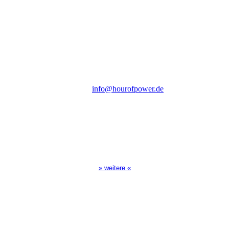
Verein zur Förderung der Verkündigung
des Evangeliums e.V.
Steinerne Furt 78
D-86167 Augsburg
Tel.: (+49) 0 8 21 / 420 96 96
E-Mail:
info@hourofpower.de
Sendezeiten Hour of Power
10:30 Uhr auf TELE 5,
17:00 Uhr auf Bibel TV
» weitere «
Spendenkonto
:
Baden-Württembergische Bank
BLZ: 600 501 01