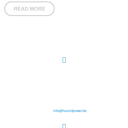
READ MORE
Hour of Power Deutschland
Verein zur Förderung der Verkündigung
des Evangeliums e.V.
Steinerne Furt 78
D-86167 Augsburg
Tel.: (+49) 0 8 21 / 420 96 96
E-Mail:
info@hourofpower.de