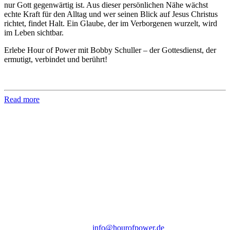
nur Gott gegenwärtig ist. Aus dieser persönlichen Nähe wächst
echte Kraft für den Alltag und wer seinen Blick auf Jesus Christus
richtet, findet Halt. Ein Glaube, der im Verborgenen wurzelt, wird
im Leben sichtbar.
Erlebe Hour of Power mit Bobby Schuller – der Gottesdienst, der
ermutigt, verbindet und berührt!
Read more
Hour of Power Deutschland
Verein zur Förderung der Verkündigung
des Evangeliums e.V.
Steinerne Furt 78
D-86167 Augsburg
Tel.: (+49) 0 8 21 / 420 96 96
E-Mail:
info@hourofpower.de