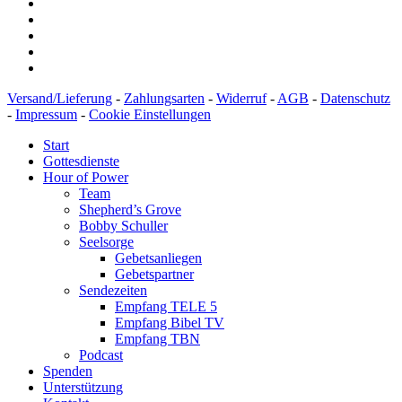
Versand/Lieferung
-
Zahlungsarten
-
Widerruf
-
AGB
-
Datenschutz
-
Impressum
-
Cookie Einstellungen
Start
Gottesdienste
Hour of Power
Team
Shepherd’s Grove
Bobby Schuller
Seelsorge
Gebetsanliegen
Gebetspartner
Sendezeiten
Empfang TELE 5
Empfang Bibel TV
Empfang TBN
Podcast
Spenden
Unterstützung