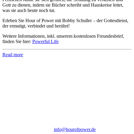
Gott zu dienen, indem sie Bücher schreibt und Hauskreise leitet,
was sie auch heute noch tut.
Erleben Sie Hour of Power mit Bobby Schuller – der Gottesdienst,
der ermutigt, verbindet und berührt!
Weitere Informationen, inkl. unserem kostenlosen Freundesbrief,
finden Sie hier:
Powerful Life
Read more
Hour of Power Deutschland
Verein zur Förderung der Verkündigung
des Evangeliums e.V.
Steinerne Furt 78
D-86167 Augsburg
Tel.: (+49) 0 8 21 / 420 96 96
E-Mail:
info@hourofpower.de