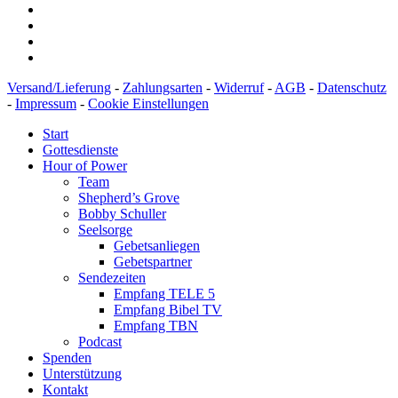
Versand/Lieferung
-
Zahlungsarten
-
Widerruf
-
AGB
-
Datenschutz
-
Impressum
-
Cookie Einstellungen
Start
Gottesdienste
Hour of Power
Team
Shepherd’s Grove
Bobby Schuller
Seelsorge
Gebetsanliegen
Gebetspartner
Sendezeiten
Empfang TELE 5
Empfang Bibel TV
Empfang TBN
Podcast
Spenden
Unterstützung
Kontakt