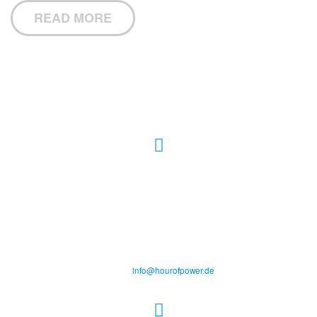
READ MORE
Hour of Power Deutschland
Verein zur Förderung der Verkündigung
des Evangeliums e.V.
Steinerne Furt 78
D-86167 Augsburg
Tel.: (+49) 0 8 21 / 420 96 96
E-Mail:
info@hourofpower.de