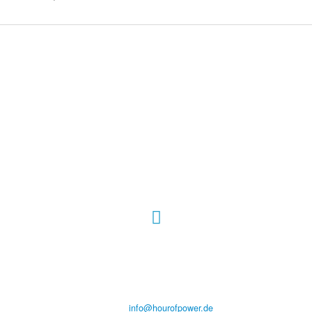
Hour of Power Deutschland
Verein zur Förderung der Verkündigung
des Evangeliums e.V.
Steinerne Furt 78
D-86167 Augsburg
Tel.: (+49) 0 8 21 / 420 96 96
E-Mail:
info@hourofpower.de