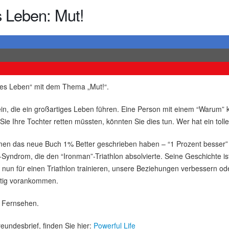
s Leben: Mut!
lles Leben“ mit dem Thema „Mut!“.
in, die ein großartiges Leben führen. Eine Person mit einem “Warum” k
 Ihre Tochter retten müssten, könnten Sie dies tun. Wer hat ein toll
men das neue Buch 1% Better geschrieben haben – “1 Prozent besser” –,
Syndrom, die den “Ironman”-Triathlon absolvierte. Seine Geschichte ist 
 nun für einen Triathlon trainieren, unsere Beziehungen verbessern ode
tetig vorankommen.
m Fernsehen.
eundesbrief, finden Sie hier:
Powerful Life