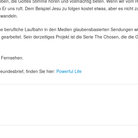
en, die Gottes Stimme hören und vollmächtig beten. Wenn wir vom Heilig
hin Er uns ruft. Dem Beispiel Jesu zu folgen kostet etwas, aber es nicht
 wandeln.
ine berufliche Laufbahn in den Medien glaubensbasierten Sendungen wi
gearbeitet. Sein derzeitiges Projekt ist die Serie The Chosen, die di
m Fernsehen.
eundesbrief, finden Sie hier:
Powerful Life