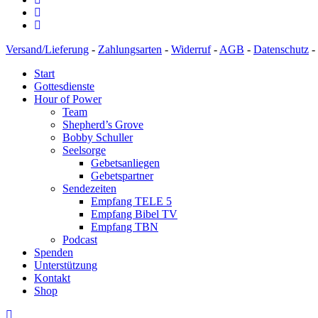
Versand/Lieferung
-
Zahlungsarten
-
Widerruf
-
AGB
-
Datenschutz
-
Start
Gottesdienste
Hour of Power
Team
Shepherd’s Grove
Bobby Schuller
Seelsorge
Gebetsanliegen
Gebetspartner
Sendezeiten
Empfang TELE 5
Empfang Bibel TV
Empfang TBN
Podcast
Spenden
Unterstützung
Kontakt
Shop