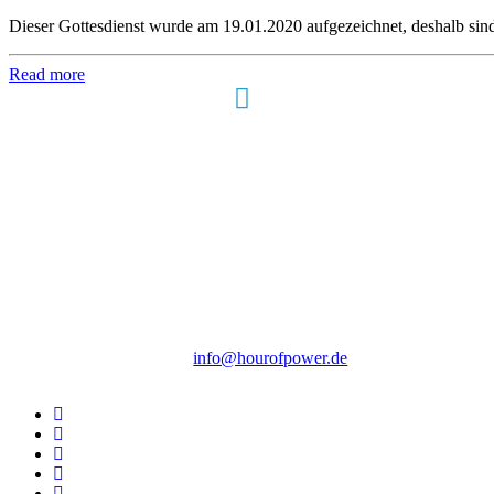
Dieser Gottesdienst wurde am 19.01.2020 aufgezeichnet, deshalb sin
Read more
Hour of Power Deutschland
Verein zur Förderung der Verkündigung
des Evangeliums e.V.
Steinerne Furt 78
D-86167 Augsburg
Tel.: (+49) 0 8 21 / 420 96 96
E-Mail:
info@hourofpower.de