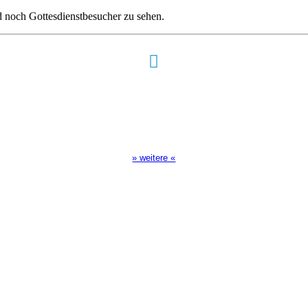
d noch Gottesdienstbesucher zu sehen.
Sendezeiten Hour of Power
10:30 Uhr auf TELE 5,
17:00 Uhr auf Bibel TV
» weitere «