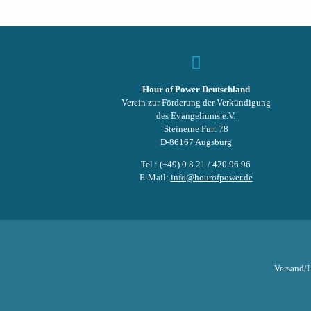
Hour of Power Deutschland
Verein zur Förderung der Verkündigung
des Evangeliums e.V.
Steinerne Furt 78
D-86167 Augsburg
Tel.: (+49) 0 8 21 / 420 96 96
E-Mail:
info@hourofpower.de
Versand/L