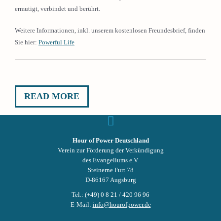
ermutigt, verbindet und berührt.
Weitere Informationen, inkl. unserem kostenlosen Freundesbrief, finden
Sie hier:
Powerful Life
READ MORE
Hour of Power Deutschland
Verein zur Förderung der Verkündigung
des Evangeliums e.V.
Steinerne Furt 78
D-86167 Augsburg
Tel.: (+49) 0 8 21 / 420 96 96
E-Mail:
info@hourofpower.de