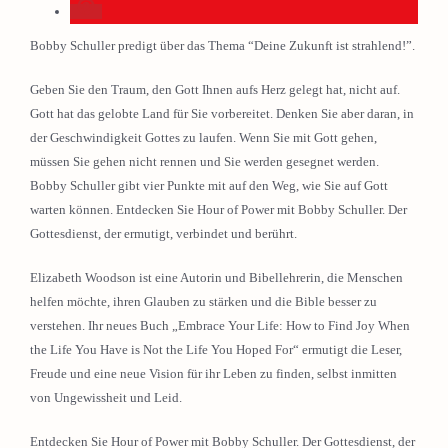
Bobby Schuller predigt über das Thema “Deine Zukunft ist strahlend!”.
Geben Sie den Traum, den Gott Ihnen aufs Herz gelegt hat, nicht auf.
Gott hat das gelobte Land für Sie vorbereitet. Denken Sie aber daran, in
der Geschwindigkeit Gottes zu laufen. Wenn Sie mit Gott gehen,
müssen Sie gehen nicht rennen und Sie werden gesegnet werden.
Bobby Schuller gibt vier Punkte mit auf den Weg, wie Sie auf Gott
warten können. Entdecken Sie Hour of Power mit Bobby Schuller. Der
Gottesdienst, der ermutigt, verbindet und berührt.
Elizabeth Woodson ist eine Autorin und Bibellehrerin, die Menschen
helfen möchte, ihren Glauben zu stärken und die Bible besser zu
verstehen. Ihr neues Buch „Embrace Your Life: How to Find Joy When
the Life You Have is Not the Life You Hoped For“ ermutigt die Leser,
Freude und eine neue Vision für ihr Leben zu finden, selbst inmitten
von Ungewissheit und Leid.
Entdecken Sie Hour of Power mit Bobby Schuller. Der Gottesdienst, der