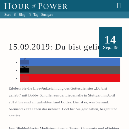
Start
Blog
Tag -
Stuttgart
14
15.09.2019: Du bist geliebt!
Sep.-19
Erleben Sie die Live-Aufzeichnung des Gottesdienstes „Du bist
geliebt“ mit Bobby Schuller aus der Liederhalle in Stuttgart im April
2019. Sie sind ein geliebtes Kind Gottes. Das ist es, was Sie sind.
Niemand kann Ihnen das nehmen. Gott hat Sie geschaffen, begabt und
berufen.
Jana Highholder ist Medizinstudentin, Poetry-Slammerin und gläubige