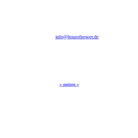
Steinerne Furt 78
D-86167 Augsburg
Tel.: (+49) 0 8 21 / 420 96 96
E-Mail:
info@hourofpower.de
Sendezeiten Hour of Power
10:30 Uhr auf TELE 5,
17:00 Uhr auf Bibel TV
» weitere «
Spendenkonto
:
Baden-Württembergische Bank
BLZ: 600 501 01
Konto: 28 94 829