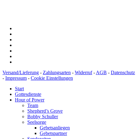
IBAN: DE43600501010002894829
BIC: SOLADEST600
Versand/Lieferung
-
Zahlungsarten
-
Widerruf
-
AGB
-
Datenschutz
-
Impressum
-
Cookie Einstellungen
Start
Gottesdienste
Hour of Power
Team
Shepherd’s Grove
Bobby Schuller
Seelsorge
Gebetsanliegen
Gebetspartner
Sendezeiten