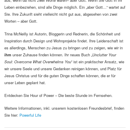
aus, wenn da nicht zwei Worte wären– aber Gott. Wenn Sie Gott in Ihr
Leben einbeziehen, sind alle Dinge möglich. Ein „aber Gott…“ wartet auf
Sie. Ihre Zukunft sieht vielleicht nicht gut aus, abgesehen von zwei
Worten – aber Gott.
Trina McNeilly ist Autorin, Bloggerin und Rednerin, die Schönheit und
Inspiration durch Design und Wohnprojekte findet. Ihre Leidenschaft ist
es allerdings, Menschen zu Jesus zu bringen und zu zeigen, wie wir in
ihm
unser Zuhause finden können. Ihr neues Buch „
Unclutter Your
Soul: Overcome What Overwhelms You
” ist ein praktischer Ansatz, wie
wir unsere Seele und unsere Gedanken reinigen können, und Platz für
Jesus Christus und für die guten Dinge schaffen können, die er für
unser Leben geplant hat.
Entdecken Sie Hour of Power – Die beste Stunde im Fernsehen.
Weitere Informationen, inkl. unserem kostenlosen Freundesbrief, finden
Sie hier:
Powerful Life