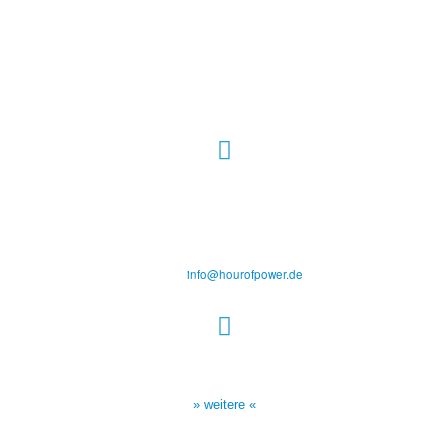
Hour of Power Deutschland
Verein zur Förderung der Verkündigung
des Evangeliums e.V.
Steinerne Furt 78
D-86167 Augsburg
Tel.: (+49) 0 8 21 / 420 96 96
E-Mail:
info@hourofpower.de
Sendezeiten Hour of Power
10:30 Uhr auf TELE 5,
17:00 Uhr auf Bibel TV
» weitere «