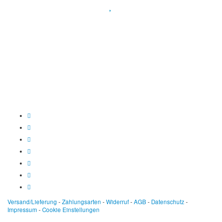
Spendenkonto
:
Baden-Württembergische Bank
BLZ: 600 501 01
Konto: 28 94 829
IBAN: DE43600501010002894829
BIC: SOLADEST600
Versand/Lieferung
-
Zahlungsarten
-
Widerruf
-
AGB
-
Datenschutz
-
Impressum
-
Cookie Einstellungen