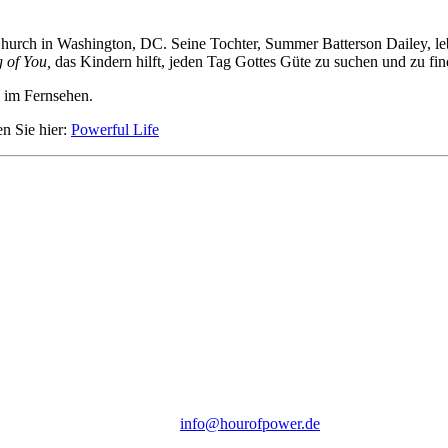
rch in Washington, DC. Seine Tochter, Summer Batterson Dailey, lebt e
 of You,
das Kindern hilft, jeden Tag Gottes Güte zu suchen und zu fin
 im Fernsehen.
en Sie hier:
Powerful Life
Hour of Power Deutschland
Verein zur Förderung der Verkündigung
des Evangeliums e.V.
Steinerne Furt 78
D-86167 Augsburg
Tel.: (+49) 0 8 21 / 420 96 96
E-Mail:
info@hourofpower.de