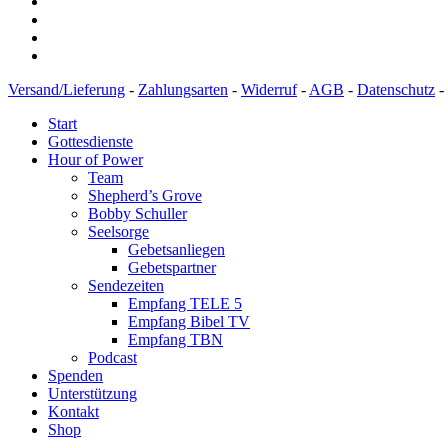
Versand/Lieferung
-
Zahlungsarten
-
Widerruf
-
AGB
-
Datenschutz
-
Start
Gottesdienste
Hour of Power
Team
Shepherd’s Grove
Bobby Schuller
Seelsorge
Gebetsanliegen
Gebetspartner
Sendezeiten
Empfang TELE 5
Empfang Bibel TV
Empfang TBN
Podcast
Spenden
Unterstützung
Kontakt
Shop