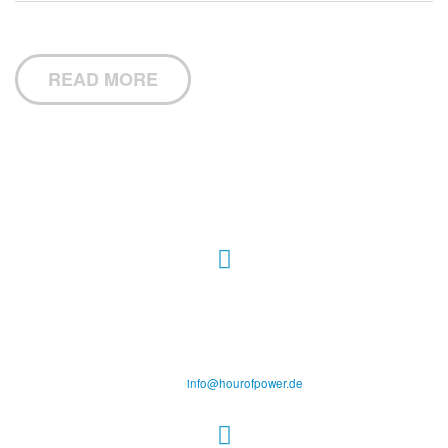
READ MORE
Hour of Power Deutschland
Verein zur Förderung der Verkündigung
des Evangeliums e.V.
Steinerne Furt 78
D-86167 Augsburg
Tel.: (+49) 0 8 21 / 420 96 96
E-Mail:
info@hourofpower.de