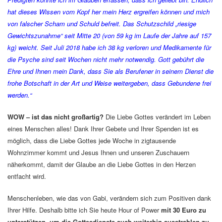
hat dieses Wissen vom Kopf her mein Herz ergreifen können und mich
von falscher Scham und Schuld befreit. Das Schutzschild „riesige
Gewichtszunahme“ seit Mitte 20 (von 59 kg im Laufe der Jahre auf 157
kg) weicht. Seit Juli 2018 habe ich 38 kg verloren und Medikamente für
die Psyche sind seit Wochen nicht mehr notwendig. Gott gebührt die
Ehre und Ihnen mein Dank, dass Sie als Berufener in seinem Dienst die
frohe Botschaft in der Art und Weise weitergeben, dass Gebundene frei
werden.“
WOW – ist das nicht großartig?
Die Liebe Gottes verändert im Leben
eines Menschen alles! Dank Ihrer Gebete und Ihrer Spenden ist es
möglich, dass die Liebe Gottes jede Woche in zigtausende
Wohnzimmer kommt und Jesus Ihnen und unseren Zuschauern
näherkommt, damit der Glaube an die Liebe Gottes in den Herzen
entfacht wird.
Menschenleben, wie das von Gabi, verändern sich zum Positiven dank
Ihrer Hilfe. Deshalb bitte ich Sie heute Hour of Power
mit 30 Euro zu
unterstützen, um die Gottesdienste auch weiterhin ausstrahlen zu