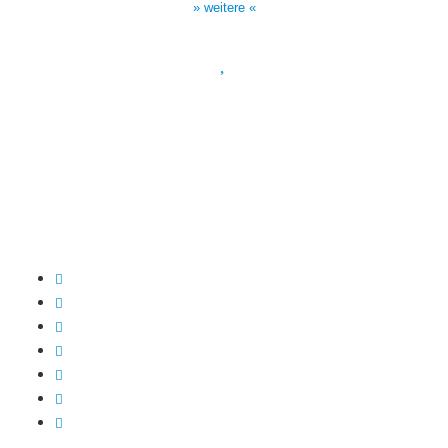
» weitere «
Spendenkonto
:
Baden-Württembergische Bank
BLZ: 600 501 01
Konto: 28 94 829
IBAN: DE43600501010002894829
BIC: SOLADEST600