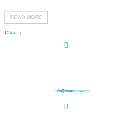
READ MORE
1
2
Next →
Hour of Power Deutschland
Verein zur Förderung der Verkündigung
des Evangeliums e.V.
Steinerne Furt 78
D-86167 Augsburg
Tel.: (+49) 0 8 21 / 420 96 96
E-Mail:
info@hourofpower.de
Sendezeiten Hour of Power
10:30 Uhr auf TELE 5,
17:00 Uhr auf Bibel TV