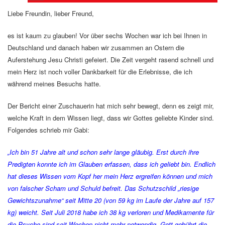
Liebe Freundin, lieber Freund,
es ist kaum zu glauben! Vor über sechs Wochen war ich bei Ihnen in
Deutschland und danach haben wir zusammen an Ostern die
Auferstehung Jesu Christi gefeiert. Die Zeit vergeht rasend schnell und
mein Herz ist noch voller Dankbarkeit für die Erlebnisse, die ich
während meines Besuchs hatte.
Der Bericht einer Zuschauerin hat mich sehr bewegt, denn es zeigt mir,
welche Kraft in dem Wissen liegt, dass wir Gottes geliebte Kinder sind.
Folgendes schrieb mir Gabi:
„Ich bin 51 Jahre alt und schon sehr lange gläubig. Erst durch ihre
Predigten konnte ich im Glauben erfassen, dass ich geliebt bin. Endlich
hat dieses Wissen vom Kopf her mein Herz ergreifen können und mich
von falscher Scham und Schuld befreit. Das Schutzschild „riesige
Gewichtszunahme“ seit Mitte 20 (von 59 kg im Laufe der Jahre auf 157
kg) weicht. Seit Juli 2018 habe ich 38 kg verloren und Medikamente für
die Psyche sind seit Wochen nicht mehr notwendig. Gott gebührt die