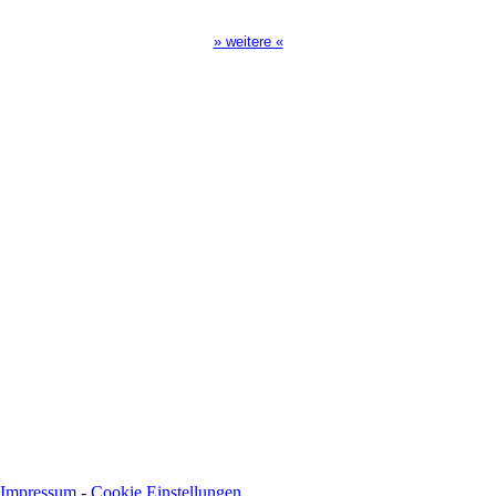
17:00 Uhr auf Bibel TV
» weitere «
Spendenkonto
:
Baden-Württembergische Bank
BLZ: 600 501 01
Konto: 28 94 829
IBAN: DE43600501010002894829
BIC: SOLADEST600
Impressum
-
Cookie Einstellungen