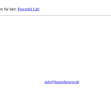
en Sie hier:
Powerful Life
Hour of Power Deutschland
Verein zur Förderung der Verkündigung
des Evangeliums e.V.
Steinerne Furt 78
D-86167 Augsburg
Tel.: (+49) 0 8 21 / 420 96 96
E-Mail:
info@hourofpower.de
Sendezeiten Hour of Power
10:30 Uhr auf TELE 5,