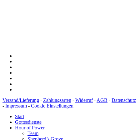
BLZ: 600 501 01
Konto: 28 94 829
IBAN: DE43600501010002894829
BIC: SOLADEST600
Versand/Lieferung
-
Zahlungsarten
-
Widerruf
-
AGB
-
Datenschutz
-
Impressum
-
Cookie Einstellungen
Start
Gottesdienste
Hour of Power
Team
Shepherd’s Grove