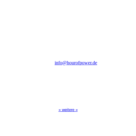
Hour of Power Deutschland
Verein zur Förderung der Verkündigung
des Evangeliums e.V.
Steinerne Furt 78
D-86167 Augsburg
Tel.: (+49) 0 8 21 / 420 96 96
E-Mail:
info@hourofpower.de
Sendezeiten Hour of Power
10:30 Uhr auf TELE 5,
17:00 Uhr auf Bibel TV
» weitere «
Spendenkonto
:
Baden-Württembergische Bank