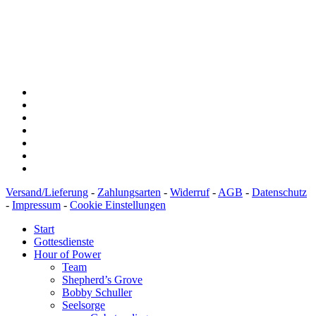
Konto: 28 94 829
IBAN: DE43600501010002894829
BIC: SOLADEST600
Versand/Lieferung
-
Zahlungsarten
-
Widerruf
-
AGB
-
Datenschutz
-
Impressum
-
Cookie Einstellungen
Start
Gottesdienste
Hour of Power
Team
Shepherd’s Grove
Bobby Schuller
Seelsorge