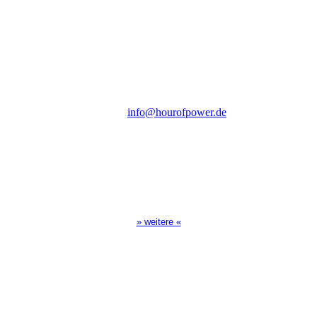
des Evangeliums e.V.
Steinerne Furt 78
D-86167 Augsburg
Tel.: (+49) 0 8 21 / 420 96 96
E-Mail:
info@hourofpower.de
Sendezeiten Hour of Power
10:30 Uhr auf TELE 5,
17:00 Uhr auf Bibel TV
» weitere «
Spendenkonto
:
Baden-Württembergische Bank
BLZ: 600 501 01