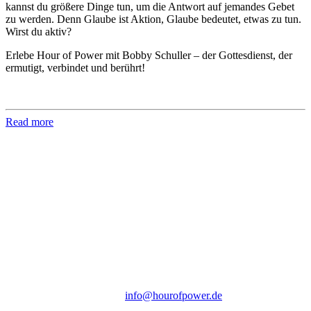
kannst du größere Dinge tun, um die Antwort auf jemandes Gebet
zu werden. Denn Glaube ist Aktion, Glaube bedeutet, etwas zu tun.
Wirst du aktiv?
Erlebe Hour of Power mit Bobby Schuller – der Gottesdienst, der
ermutigt, verbindet und berührt!
Read more
Hour of Power Deutschland
Verein zur Förderung der Verkündigung
des Evangeliums e.V.
Steinerne Furt 78
D-86167 Augsburg
Tel.: (+49) 0 8 21 / 420 96 96
E-Mail:
info@hourofpower.de