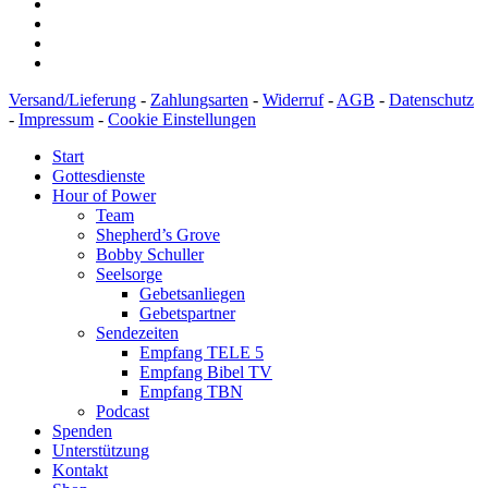
Versand/Lieferung
-
Zahlungsarten
-
Widerruf
-
AGB
-
Datenschutz
-
Impressum
-
Cookie Einstellungen
Start
Gottesdienste
Hour of Power
Team
Shepherd’s Grove
Bobby Schuller
Seelsorge
Gebetsanliegen
Gebetspartner
Sendezeiten
Empfang TELE 5
Empfang Bibel TV
Empfang TBN
Podcast
Spenden
Unterstützung
Kontakt