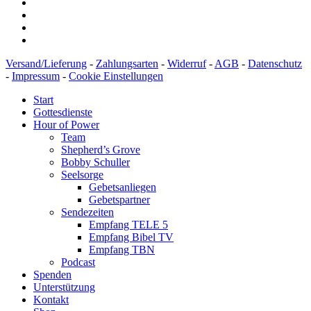
Versand/Lieferung
-
Zahlungsarten
-
Widerruf
-
AGB
-
Datenschutz
-
Impressum
-
Cookie Einstellungen
Start
Gottesdienste
Hour of Power
Team
Shepherd’s Grove
Bobby Schuller
Seelsorge
Gebetsanliegen
Gebetspartner
Sendezeiten
Empfang TELE 5
Empfang Bibel TV
Empfang TBN
Podcast
Spenden
Unterstützung
Kontakt