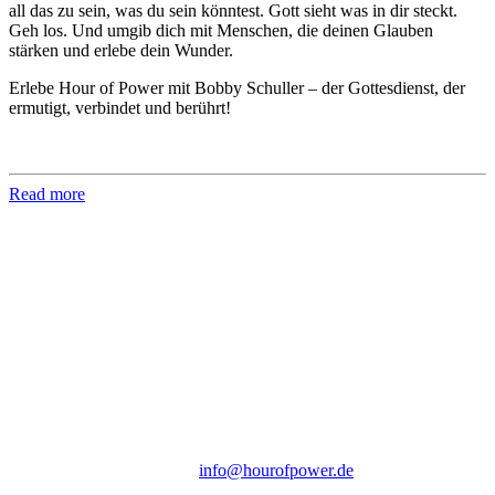
all das zu sein, was du sein könntest. Gott sieht was in dir steckt.
Geh los. Und umgib dich mit Menschen, die deinen Glauben
stärken und erlebe dein Wunder.
Erlebe Hour of Power mit Bobby Schuller – der Gottesdienst, der
ermutigt, verbindet und berührt!
Read more
Hour of Power Deutschland
Verein zur Förderung der Verkündigung
des Evangeliums e.V.
Steinerne Furt 78
D-86167 Augsburg
Tel.: (+49) 0 8 21 / 420 96 96
E-Mail:
info@hourofpower.de