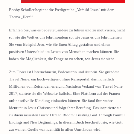
Bobby Schuller beginnt die Predigtreihe „Vorbild Jesus“ mit dem
Thema „Herz!“.
Erfahren Sie, was es bedeutet, andere zu führen und zu motivieren, nicht
so, wie die Welt es uns lehrt, sondern so, wie Jesus es uns lehrt. Lernen
Sie vom Beispiel Jesu, wie Sie Ihren Alltag gestalten und einen
positiven Unterschied im Leben von Menschen machen können. Sie
haben die Möglichkeit, die Dinge so zu sehen, wie Jesus sie sieht.
Zim Flores ist Unternehmerin, Podcasterin und Autorin. Sie gründete
Travel Noire, ein hochwertiges online Reiseportal, das monatlich
Millionen von Reisenden erreicht. Nachdem Verkauf von Travel Noire
2017, startete sie die Webseite Italicist. Eine Plattform auf der Frauen
online stilvolle Kleidung einkaufen können. Sie fand ihre wahre
Identität in Jesus Christus und folgt ihrer Berufung. Das inspirierte sie
zu ihrem neuesten Buch: Dare to Bloom: Trusting God Through Painful
Endings and New Beginnings. In diesem Buch beschreibt sie, wie Gott
zur wahren Quelle von Identität in allen Umständen wird.