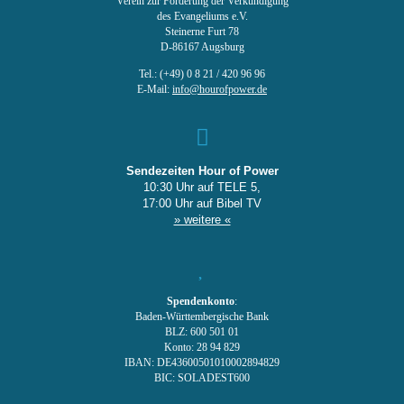
Verein zur Förderung der Verkündigung
des Evangeliums e.V.
Steinerne Furt 78
D-86167 Augsburg
Tel.: (+49) 0 8 21 / 420 96 96
E-Mail:
info@hourofpower.de
Sendezeiten Hour of Power
10:30 Uhr auf TELE 5,
17:00 Uhr auf Bibel TV
» weitere «
Spendenkonto
:
Baden-Württembergische Bank
BLZ: 600 501 01
Konto: 28 94 829
IBAN: DE43600501010002894829
BIC: SOLADEST600