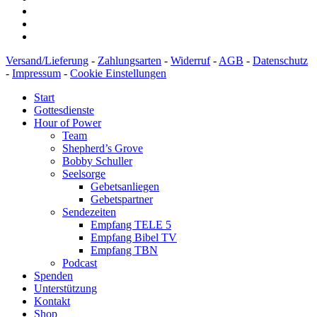
Versand/Lieferung
-
Zahlungsarten
-
Widerruf
-
AGB
-
Datenschutz
-
Impressum
-
Cookie Einstellungen
Start
Gottesdienste
Hour of Power
Team
Shepherd’s Grove
Bobby Schuller
Seelsorge
Gebetsanliegen
Gebetspartner
Sendezeiten
Empfang TELE 5
Empfang Bibel TV
Empfang TBN
Podcast
Spenden
Unterstützung
Kontakt
Shop