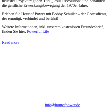
neuestes Projekt trägt den Titel „Jesus Revolution“ und behandelt
die geistliche Erweckungsbewegung der 1970er Jahre.
Erleben Sie Hour of Power mit Bobby Schuller – der Gottesdienst,
der ermutigt, verbindet und berührt!
Weitere Informationen, inkl. unserem kostenlosen Freundesbrief,
finden Sie hier:
Powerful Life
Read more
Hour of Power Deutschland
Verein zur Förderung der Verkündigung
des Evangeliums e.V.
Steinerne Furt 78
D-86167 Augsburg
Tel.: (+49) 0 8 21 / 420 96 96
E-Mail:
info@hourofpower.de