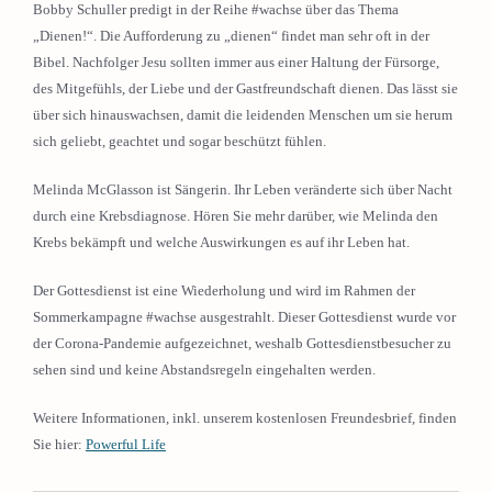
Bobby Schuller predigt in der Reihe #wachse über das Thema
„Dienen!“. Die Aufforderung zu „dienen“ findet man sehr oft in der
Bibel. Nachfolger Jesu sollten immer aus einer Haltung der Fürsorge,
des Mitgefühls, der Liebe und der Gastfreundschaft dienen. Das lässt sie
über sich hinauswachsen, damit die leidenden Menschen um sie herum
sich geliebt, geachtet und sogar beschützt fühlen.
Melinda McGlasson ist Sängerin. Ihr Leben veränderte sich über Nacht
durch eine Krebsdiagnose. Hören Sie mehr darüber, wie Melinda den
Krebs bekämpft und welche Auswirkungen es auf ihr Leben hat.
Der Gottesdienst ist eine Wiederholung und wird im Rahmen der
Sommerkampagne #wachse ausgestrahlt. Dieser Gottesdienst wurde vor
der Corona-Pandemie aufgezeichnet, weshalb Gottesdienstbesucher zu
sehen sind und keine Abstandsregeln eingehalten werden.
Weitere Informationen, inkl. unserem kostenlosen Freundesbrief, finden
Sie hier:
Powerful Life