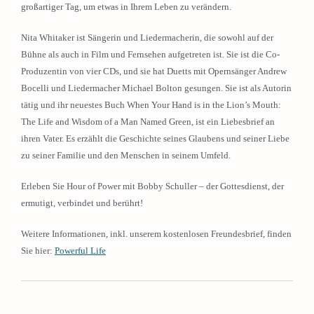
großartiger Tag, um etwas in Ihrem Leben zu verändern.
Nita Whitaker ist Sängerin und Liedermacherin, die sowohl auf der
Bühne als auch in Film und Fernsehen aufgetreten ist. Sie ist die Co-
Produzentin von vier CDs, und sie hat Duetts mit Opernsänger Andrew
Bocelli und Liedermacher Michael Bolton gesungen. Sie ist als Autorin
tätig und ihr neuestes Buch When Your Hand is in the Lion’s Mouth:
The Life and Wisdom of a Man Named Green, ist ein Liebesbrief an
ihren Vater. Es erzählt die Geschichte seines Glaubens und seiner Liebe
zu seiner Familie und den Menschen in seinem Umfeld.
Erleben Sie Hour of Power mit Bobby Schuller – der Gottesdienst, der
ermutigt, verbindet und berührt!
Weitere Informationen, inkl. unserem kostenlosen Freundesbrief, finden
Sie hier:
Powerful Life