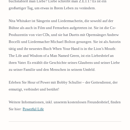
buchstabiert man Liebe? Liebe schreibt man Z.E.I.T.! Es ist ein
großartiger Tag, um etwas in Ihrem Leben zu verändern.
Nita Whitaker ist Sängerin und Liedermacherin, die sowohl auf der
Bühne als auch in Film und Fernsehen aufgetreten ist. Sie ist die Co-
Produzentin von vier CDs, und sie hat Duetts mit Opernsänger Andrew
Bocelli und Liedermacher Michael Bolton gesungen. Sie ist als Autorin
tätig und ihr neuestes Buch When Your Hand is in the Lion’s Mouth:
The Life and Wisdom of a Man Named Green, ist ein Liebesbrief an
ihren Vater. Es erzählt die Geschichte seines Glaubens und seiner Liebe
zu seiner Familie und den Menschen in seinem Umfeld.
Erleben Sie Hour of Power mit Bobby Schuller – der Gottesdienst, der
ermutigt, verbindet und berührt!
Weitere Informationen, inkl. unserem kostenlosen Freundesbrief, finden
Sie hier:
Powerful Life