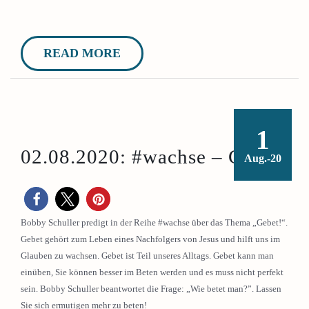
READ MORE
1
02.08.2020: #wachse – Gebet!
Aug.-20
Bobby Schuller predigt in der Reihe #wachse über das Thema „Gebet!“.
Gebet gehört zum Leben eines Nachfolgers von Jesus und hilft uns im
Glauben zu wachsen. Gebet ist Teil unseres Alltags. Gebet kann man
einüben, Sie können besser im Beten werden und es muss nicht perfekt
sein. Bobby Schuller beantwortet die Frage: „Wie betet man?”. Lassen
Sie sich ermutigen mehr zu beten!