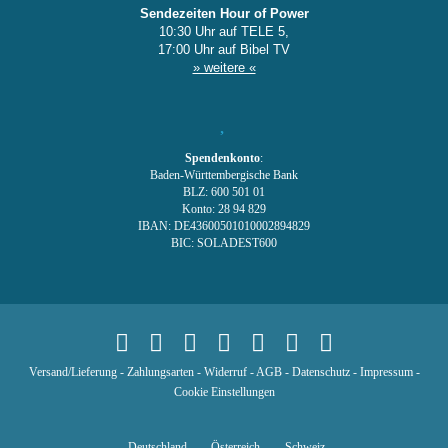
Sendezeiten Hour of Power
10:30 Uhr auf TELE 5,
17:00 Uhr auf Bibel TV
» weitere «
Spendenkonto
:
Baden-Württembergische Bank
BLZ: 600 501 01
Konto: 28 94 829
IBAN: DE43600501010002894829
BIC: SOLADEST600
Versand/Lieferung
-
Zahlungsarten
-
Widerruf
-
AGB
-
Datenschutz
-
Impressum
-
Cookie Einstellungen
Deutschland
Österreich
Schweiz