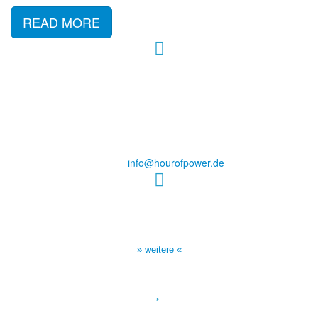
READ MORE
Hour of Power Deutschland
Verein zur Förderung der Verkündigung
des Evangeliums e.V.
Steinerne Furt 78
D-86167 Augsburg
Tel.: (+49) 0 8 21 / 420 96 96
E-Mail:
info@hourofpower.de
Sendezeiten Hour of Power
10:30 Uhr auf TELE 5,
17:00 Uhr auf Bibel TV
» weitere «
Spendenkonto
: