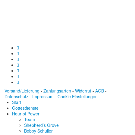
Baden-Württembergische Bank
BLZ: 600 501 01
Konto: 28 94 829
IBAN: DE43600501010002894829
BIC: SOLADEST600
Versand/Lieferung
-
Zahlungsarten
-
Widerruf
-
AGB
-
Datenschutz
-
Impressum
-
Cookie Einstellungen
Start
Gottesdienste
Hour of Power
Team
Shepherd’s Grove
Bobby Schuller