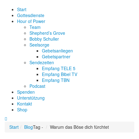
Start
Gottesdienste
Hour of Power
Team
Shepherd’s Grove
Bobby Schuller
Seelsorge
Gebetsanliegen
Gebetspartner
Sendezeiten
Empfang TELE 5
Empfang Bibel TV
Empfang TBN
Podcast
Spenden
Unterstützung
Kontakt
Shop
Start
Blog
Tag -
Warum das Böse dich fürchtet