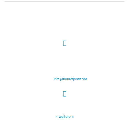
Hour of Power Deutschland
Verein zur Förderung der Verkündigung
des Evangeliums e.V.
Steinerne Furt 78
D-86167 Augsburg
Tel.: (+49) 0 8 21 / 420 96 96
E-Mail:
info@hourofpower.de
Sendezeiten Hour of Power
10:30 Uhr auf TELE 5,
17:00 Uhr auf Bibel TV
» weitere «